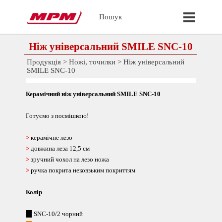
Перейти до контакту
Пропустит
Пошук
Ніж універсальний SMILE SNC-10
Продукція
>
Ножі, точилки
>
Ніж універсальний
SMILE SNC-10
Керамічний ніж універсальний
SMILE
SNC-
10
Готуємо з посмішкою!
>
керамічне лезо
>
довжина леза 12,5 см
>
зручний чохол на лезо ножа
>
ручка покрита нековзьким покриттям
Колір
---
-
SNC-10/2 чорний