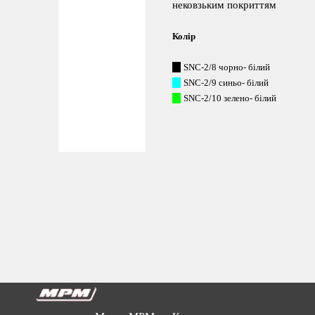
нековзьким покриттям
Колір
---
-
SNC-2/8 чорно- білий
---
-
SNC-2/9 синьо- білий
---
-
SNC-2/10 зелено- білий