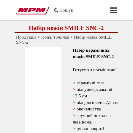
Перейти до контакту
Пропустит
Пошук
Набір ножів SMILE SNC-2
Продукція
>
Ножі, точилки
>
Набір ножів SMILE
SNC-2
Набір керамічних
ножів
SMILE
SNC-2
Готуємо з посмішкою!
>
керамічні леза
>
ніж універсальний
12,5 см
>
ніж для овочів 7,5 см
>
овочечистка
>
зручний чохол на
леза ножа
>
ручки покриті