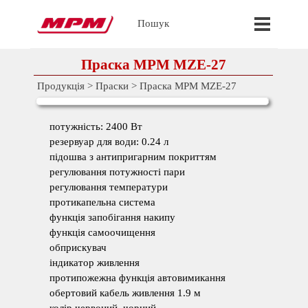
Перейти до контакту
Пропустит
Пошук
Праска MPM MZE-27
Продукція
>
Праски
>
Праска MPM MZE-27
потужність: 2400 Вт
резервуар для води: 0.24 л
підошва з антипригарним покриттям
регулювання потужності пари
регулювання температури
протикапельна система
функція запобігання накипу
функція самоочищення
обприскувач
індикатор живлення
протипожежна функція автовимикання
обертовий кабель живлення 1.9 м