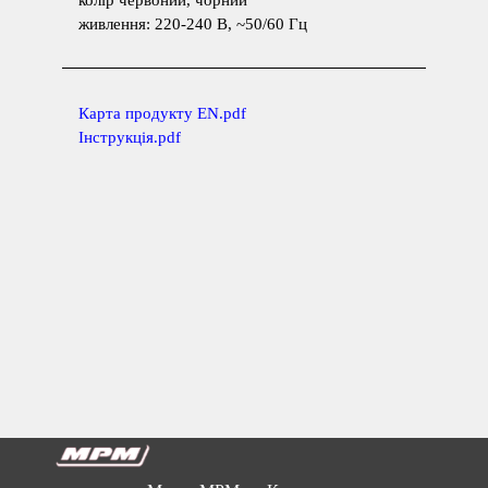
колір червоний, чорний
живлення: 220-240 В, ~50/60 Гц
К
арта продукту EN.pdf
Інструкція.pdf