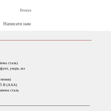
Пошук
Написати нам
▼
іюча сталь)
фунт, унція, мл
улення)
.5 В (AAA)
віюча сталь