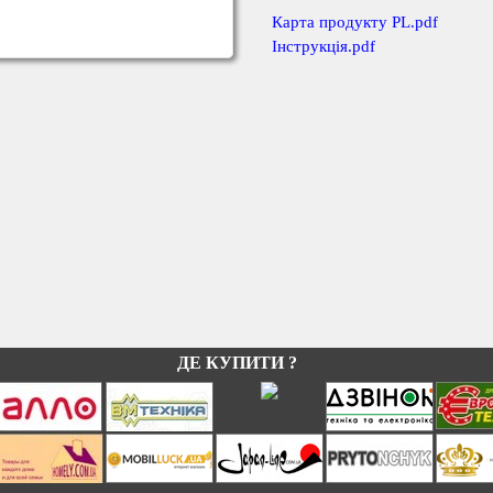
К
арта продукту PL.pdf
Інструкція
.pdf
ДЕ КУПИТИ ?