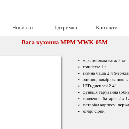
Пропустити меню
Новинки
Підтримка
Контакти
▼
▼
▼
Вага кухонна MPM MWK-05M
максимальна вага: 5 кг
точність: 1 г
знімна чаша 2 л (нержав
одиниці вимірювання: г, 
LED-дисплей 2.4”
функція тарування (обн
живлення: батарея 2 x 1
матеріал корпусу: нержа
колір: сірий