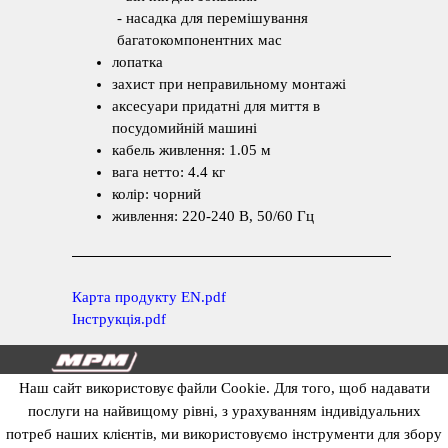
- насадка для перемішування
багатокомпонентних мас
лопатка
захист при неправильному монтажі
аксесуари придатні для миття в
посудомийній машині
кабель живлення: 1.05 м
вага нетто: 4
.4 кг
колір: чорний
живлення: 220-240 В, 50/60 Гц
К
арта продукту EN.pdf
І
нструкція.pdf
Наш сайт використовує файли Cookie
. Для того, щоб надавати
Марка MPM
Контакти
послуги на найвищому рівні, з урахуванням індивідуальних
Правила користування сайтом
потреб наших клієнтів, ми використовуємо інструменти для збору