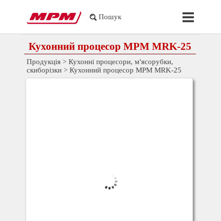
Перейти до контакту
Пропустит
Пошук
Кухонний процесор MPM MRK-25
Продукція
>
Кухонні процесори, м'ясорубки,
скиборізки
>
Кухонний процесор MPM MRK-25