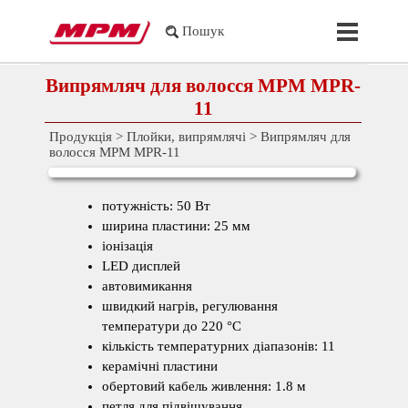
Перейти до контакту
Пропустит
Пошук
Випрямляч для волосся MPM MPR-
11
Продукція
>
Плойки, випрямлячі
>
Випрямляч для
волосся MPM MPR-11
потужність: 50 Вт
ширина пластини: 25 мм
іонізація
LED дисплей
автовимикання
швидкий нагрів, регулювання
температури до 220 °С
кількість температурних діапазонів: 11
керамічні пластини
обертовий кабель живлення:
1.8 м
петля для підвішування