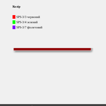
Колір
---
-
SPS
-3/3 червоний
---
-
SPS
-3/4 зелений
---
-
SPS
-3/7 фіолетовий