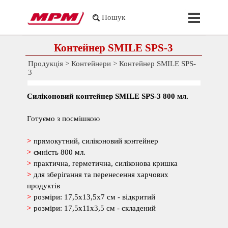
Перейти до контакту
Пропустит
Пошук
Контейнер SMILE SPS-3
Продукція
>
Контейнери
>
Контейнер SMILE SPS-
3
Силіконовий контейнер
SMILE
SPS-
3 8
00
мл.
Готуємо з посмішкою
>
прямокутний, силіконовий контейнер
>
ємність 800 мл.
>
практична, герметична, силіконова кришка
>
для зберігання та перенесення харчових
продуктів
>
розміри: 17,5x13,5x7 см - відкритий
>
розміри: 17,5x11x3,5 см - складений